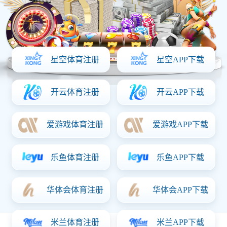
手机App
网页版
关于星空网页版
星空网页版是一家融合科技创新与全球视野的体育赛事服务
平台，致力于为用户提供高效、可信赖的互动观赛体验。 从
数据同步到高清直播、从终端兼容到多语言支持，我们不断
突破技术边界，构建智能化、低延迟、高稳定的服务体系。
每一次点击，都体现我们对用户体验的专注与专业。